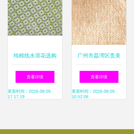
田岛。百灵达。韩
大揭秘
国机。大量国产绣
花机。三合一特种
纯棉线水溶花选购
广州市荔湾区贵美
绣。二合一等-产品
指南 探访虎门嘉立
电脑绣花厂 科技与
查看详情
查看详情
展厅
电脑绣花厂
传统融合的绣花艺
更新时间：2026-08-05
更新时间：2026-08-05
17:17:19
10:52:06
术