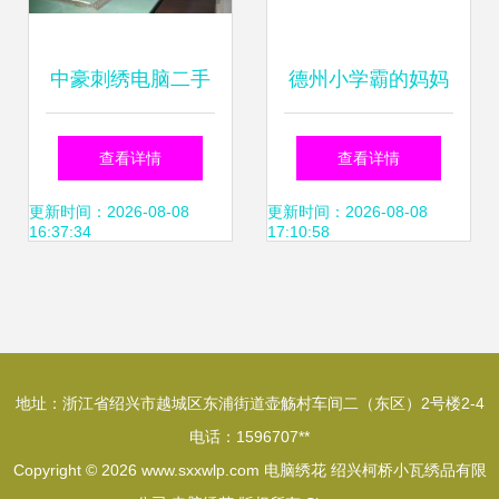
中豪刺绣电脑二手
德州小学霸的妈妈
机交易市场-广州市
们为何都在寻找“绣
查看详情
查看详情
增城新塘汇美工业
自己学校”校徽？以
更新时间：2026-08-08
更新时间：2026-08-08
16:37:34
17:10:58
区-绣花机械。进口
儿甲为中心的定制
田岛。百灵达。韩
大揭秘
地址：浙江省绍兴市越城区东浦街道壶觞村车间二（东区）2号楼2-4
国机。大量国产绣
电话：1596707**
Copyright © 2026
www.sxxwlp.com
电脑绣花
绍兴柯桥小瓦绣品有限
花机。三合一特种