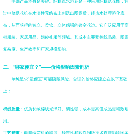
明确产品本身是关键。纯棉线水溶花是一种采用纯棉绣花线，通
过电脑绣花机在水溶性无纺布上刺绣出图案后，经热水处理溶化底
布，从而获得的独立、柔软、立体感强的镂空花边。它广泛应用于高
档服装、家居用品、婚纱礼服等领域。其成本主要受棉线品质、图案
复杂度、生产效率和厂家规模影响。
二、“哪家便宜？”——价格影响因素剖析
单纯追求“最便宜”可能隐藏风险。合理的价格应建立在以下基础
上：
棉线质量
：优质长绒棉线光泽好、韧性强，成本更高但成品更精致耐
用。
工艺精度
：电脑绣花机的精度、稳定性和软件制版技术直接影响图案