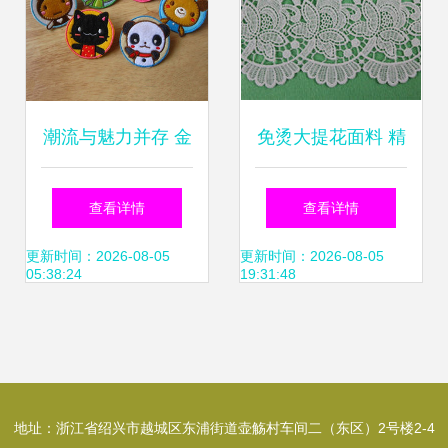
潮流与魅力并存 金
免烫大提花面料 精
华市可可电脑绣花
致工艺与现代功能
查看详情
查看详情
厂星级面料绘就哈
的完美结合
更新时间：2026-08-05
更新时间：2026-08-05
05:38:24
19:31:48
雷系列华丽传奇
地址：浙江省绍兴市越城区东浦街道壶觞村车间二（东区）2号楼2-4