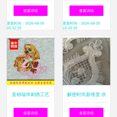
头式毛巾刺绣机 高
站式定制高品质绣
查看详情
查看详情
效电脑绣花解决方
花标与公司LOGO
更新时间：2026-08-05
更新时间：2026-08-05
05:32:35
16:43:30
案
布贴
直销瑞华刺绣工艺
解密时尚新维度 供
品 当传统刺绣邂逅
应双边加密版车骨
查看详情
查看详情